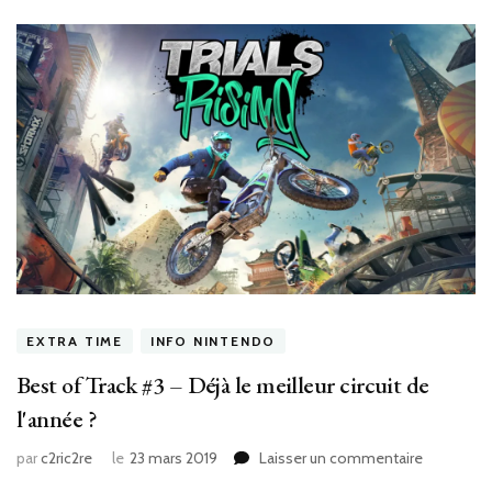
EXTRA TIME
INFO NINTENDO
Best of Track #3 – Déjà le meilleur circuit de
l'année ?
sur
par
c2ric2re
le
23 mars 2019
Laisser un commentaire
Best