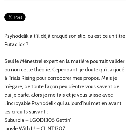
of
Track
#3
–
Déjà
le
Psyhodelik a t’il déjà craqué son slip, ou est ce un titre
meilleur
Putaclick ?
circuit
de
l'année
Seul le Ménestrel expert en la matière pourrait valider
?
ou non cette théorie. Cependant, je doute qu’il ai joué
à Trials Rising pour corroborer mes propos. Mais je
m’égare, de toute façon peu d’entre vous savent de
qui je parle, alors je me tais et je vous laisse avec
l’incroyable Psyhodelik qui aujourd’hui met en avant
les circuits suivant :
Suburbia – LGOD1305 Gettin’
Jungle With It! – CLINT1207