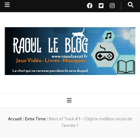
Raoul le
Le chat qui ne caresse pas dans le sens du poil
blog
Accueil
/
Extra Time
/
Best of Track #3 – Déjà le meilleur circuit de
l'année ?