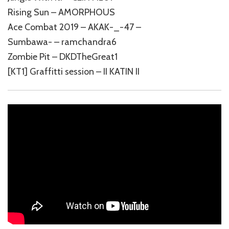
Rising Sun – AMORPHOUS
Ace Combat 2019 – AKAK-_-47 –
Sumbawa- – ramchandra6
Zombie Pit – DKDTheGreat1
[KT1] Graffitti session – II KATIN II