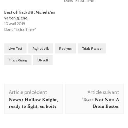
Dans "Extra Time"
Best of Track #8 : Michel s'en
va t'en guerre.
10 avril 2019
Dans "Extra Time"
Live Test
Psyhodelik
Redlynx
Trials France
Trials Rising
Ubisoft
Navigation
Article précédent
Article suivant
d'article
News : Hollow Knight,
Test : Not Not: A
ready to fight, en boite
Brain Buster