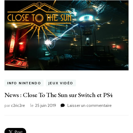
INFO NINTENDO
JEUX VIDÉO
News : Close To The Sun sur Switch et PS4
sur
par
c2ric2re
le
25 juin 2019
Laisser un commentaire
News
:
Close
To