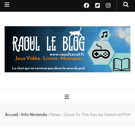
Raoul le
Le chat qui ne caresse pas dans le sens du poil
blog
Accueil
/
Info Nintendo
/
News : Close To The Sun sur Switch et PS4