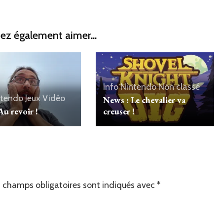
ez également aimer...
Info Nintendo
Non classé
ntendo
Jeux Vidéo
News : Le chevalier va
Au revoir !
creuser !
 champs obligatoires sont indiqués avec
*