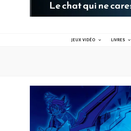
Raoul le 
Le chat qui ne caresse pas dans le sens du poil
JEUX VIDÉO
LIVRES