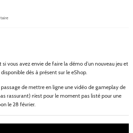
sur
taire
News
:
Une
démo
pour
Zoids
Wild:
si vous avez envie de faire la démo d’un nouveau jeu et
King
 disponible dès à présent sur le eShop.
of
Blast
 passage de mettre en ligne une vidéo de gameplay de
 pas rassurant) n’est pour le moment pas listé pour une
on le 28 février.