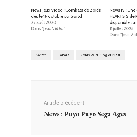
News Jeux Vidéo : Combats de Zoids
News JV : Un
dès le 16 octobre sur Switch
HEARTS S de 
27 août 2020
disponible sur
Dans "Jeux Vidéo"
11 juillet 2025
Dans "Jeux Vi
Switch
Takara
Zoids Wild: King of Blast
Navigation
d'article
Article précédent
News : Puyo Puyo Sega Ages