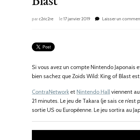
Blast
par
c2ric2re
le
17 janvier 2019
Laisser un commen
Si vous avez un compte Nintendo Japonais et 
bien sachez que Zoids Wild: King of Blast est
ContraNetwork
et
Nintendo Hall
viennent au
21 minutes. Le jeu de Takara (je sais ce n’est
sortie US ou Européenne. Le jeu sortira au Jap