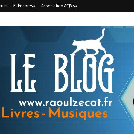
cueil
Et Encore
Association ACJV