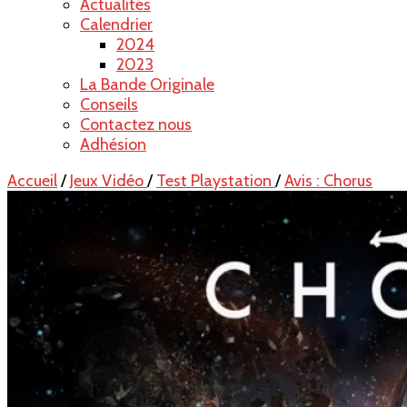
Actualités
Calendrier
2024
2023
La Bande Originale
Conseils
Contactez nous
Adhésion
Accueil
/
Jeux Vidéo
/
Test Playstation
/
Avis : Chorus