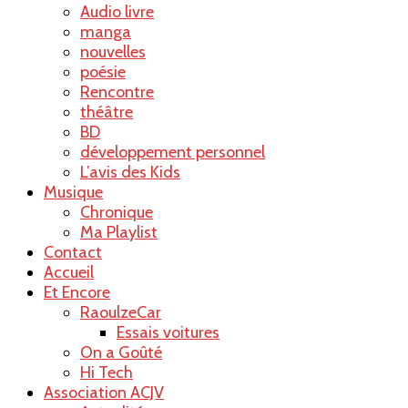
Audio livre
manga
nouvelles
poésie
Rencontre
théâtre
BD
développement personnel
L’avis des Kids
Musique
Chronique
Ma Playlist
Contact
Accueil
Et Encore
RaoulzeCar
Essais voitures
On a Goûté
Hi Tech
Association ACJV