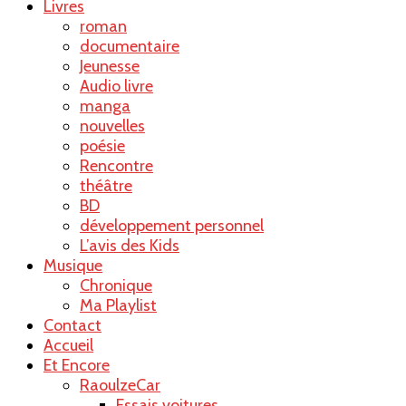
Livres
roman
documentaire
Jeunesse
Audio livre
manga
nouvelles
poésie
Rencontre
théâtre
BD
développement personnel
L’avis des Kids
Musique
Chronique
Ma Playlist
Contact
Accueil
Et Encore
RaoulzeCar
Essais voitures