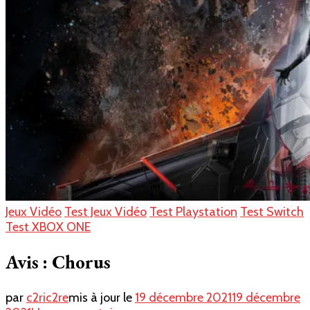
Jeux Vidéo
Test Jeux Vidéo
Test Playstation
Test Switch
Test XBOX ONE
Avis : Chorus
par
c2ric2re
mis à jour le
19 décembre 2021
19 décembre