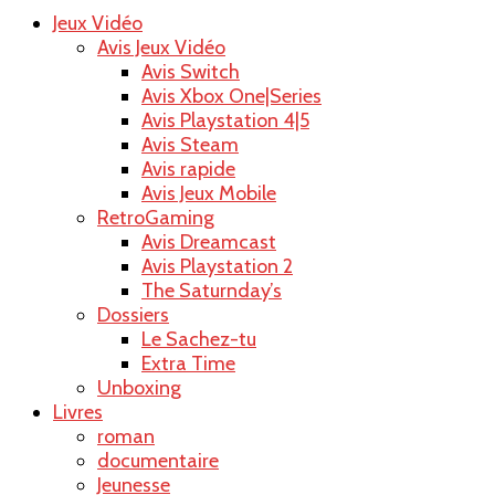
Jeux Vidéo
Raoul le
Avis Jeux Vidéo
Avis Switch
Avis Xbox One|Series
Avis Playstation 4|5
Avis Steam
blog
Avis rapide
Avis Jeux Mobile
RetroGaming
Avis Dreamcast
Avis Playstation 2
The Saturnday’s
Dossiers
Le Sachez-tu
Extra Time
Unboxing
Livres
roman
documentaire
Jeunesse