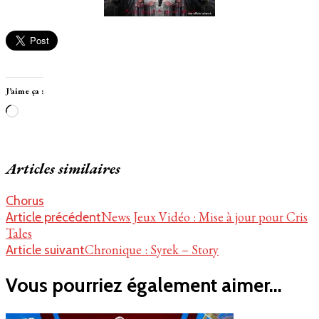
J’aime ça :
Chargement…
Articles similaires
Chorus
Navigation
News Jeux Vidéo : Mise à jour pour Cris
Article précédent
Tales
d'article
Chronique : Syrek – Story
Article suivant
Vous pourriez également aimer...