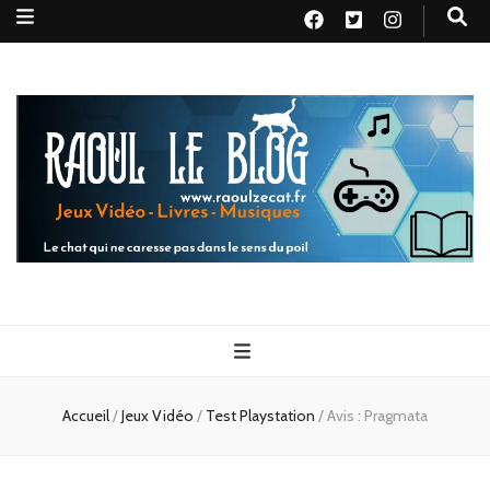
Raoul le
Le chat qui ne caresse pas dans le sens du poil
blog
Accueil
/
Jeux Vidéo
/
Test Playstation
/
Avis : Pragmata