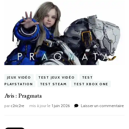
JEUX VIDÉO
TEST JEUX VIDÉO
TEST
PLAYSTATION
TEST STEAM
TEST XBOX ONE
Avis : Pragmata
sur
par
c2ric2re
mis à jour le
1 juin 2026
Laisser un commentaire
Avi
:
Pr