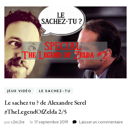
JEUX VIDÉO
LE SACHEZ-TU
Le sachez tu ? de Alexandre Serel
#TheLegendOfZelda 2/5
sur
par
c2ric2re
le
17 septembre 2019
Laisser un commentaire
Le