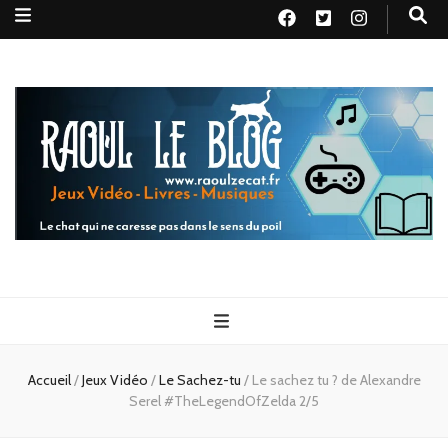
Raoul le
Le chat qui ne caresse pas dans le sens du poil
blog
Accueil
/
Jeux Vidéo
/
Le Sachez-tu
/
Le sachez tu ? de Alexandre
Serel #TheLegendOfZelda 2/5