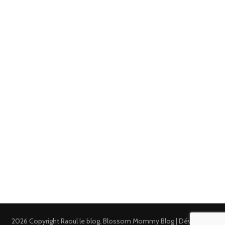
2026 Copyright
Raoul le blog
.
Blossom Mommy Blog | Développé