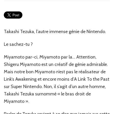
sac
tu
?
de
Alex
Sere
Takashi Tezuka, l’autre immense génie de Nintendo.
#Th
2/5
Le sachez-tu ?
Miyamoto par-ci, Miyamoto par la… Attention,
Shigeru Miyamoto est un créatif de génie admirable.
Mais notre bon Miyamoto n’est pas le réalisateur de
Link’s Awakening et encore moins d’A Link To the Past
sur Super Nintendo. Non, il s’agit d’un autre homme,
Takashi Tezuka surnommé « le bras droit de
Miyamoto ».
Parler de Tezuka revient à se dire que jamais sur cette