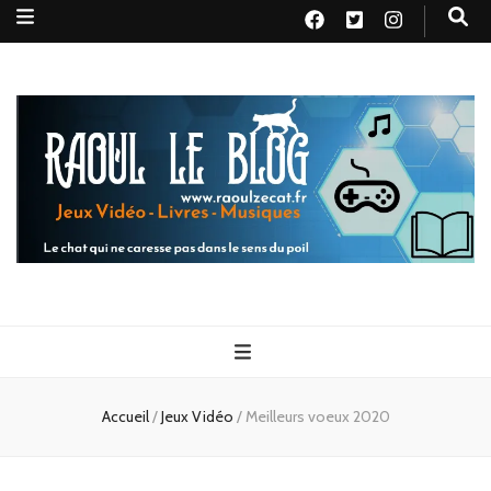
Raoul le
Le chat qui ne caresse pas dans le sens du poil
blog
Accueil
/
Jeux Vidéo
/
Meilleurs voeux 2020