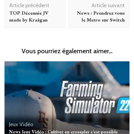
Navigation
Article précédent
Article suivant
d'article
TOP Décennie JV
News : Prendrez vous
made by Kraâgan
le Metro sur Switch
Vous pourriez également aimer...
Jeux Vidéo
News Jeux Vidéo : Cultiver en crossplay c’est possible