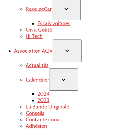
RaoulzeCar
Essais voitures
On a Goûté
Hi Tech
Association ACJV
Actualités
Calendrier
2024
2023
La Bande Originale
Conseils
Contactez nous
Adhésion