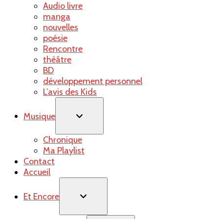
Audio livre
manga
nouvelles
poésie
Rencontre
théâtre
BD
développement personnel
L’avis des Kids
Musique
Chronique
Ma Playlist
Contact
Accueil
Et Encore