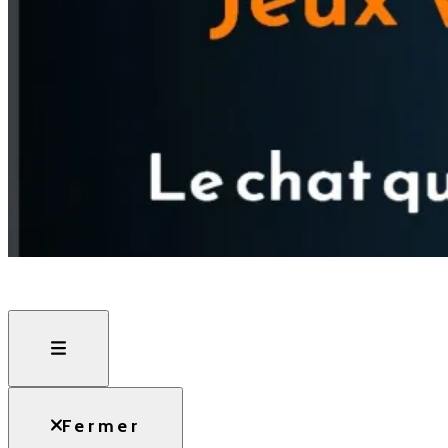
Le chat qui ne caresse pas dans le sens du poil
Raoul le bl
Fermer