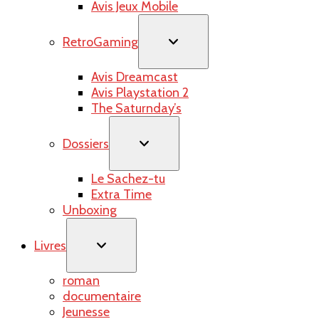
Avis Jeux Mobile
RetroGaming
Avis Dreamcast
Avis Playstation 2
The Saturnday’s
Dossiers
Le Sachez-tu
Extra Time
Unboxing
Livres
roman
documentaire
Jeunesse