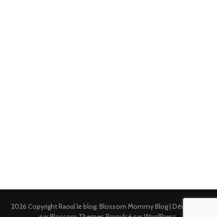
2026 Copyright
Raoul le blog
.
Blossom Mommy Blog | Développé
par
Blossom Themes
.Propulsé par
WordPress
.