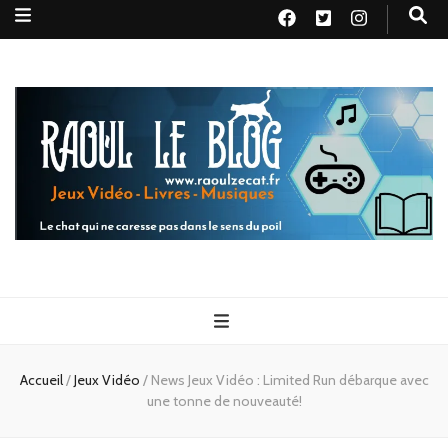
Raoul le
Le chat qui ne caresse pas dans le sens du poil
blog
Accueil
/
Jeux Vidéo
/
News Jeux Vidéo : Limited Run débarque avec
une tonne de nouveauté!