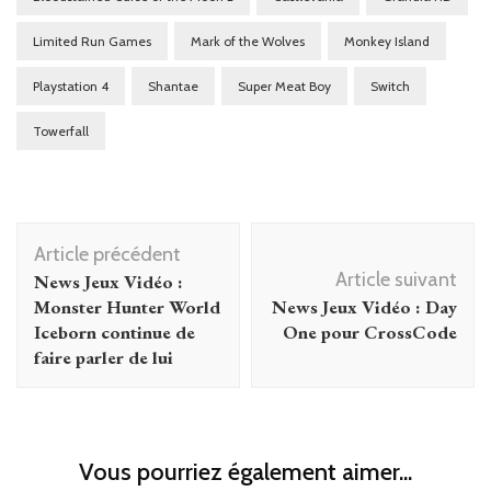
Limited Run Games
Mark of the Wolves
Monkey Island
Playstation 4
Shantae
Super Meat Boy
Switch
Towerfall
Navigation
Article précédent
d'article
Article suivant
News Jeux Vidéo :
Monster Hunter World
News Jeux Vidéo : Day
Iceborn continue de
One pour CrossCode
faire parler de lui
Vous pourriez également aimer...