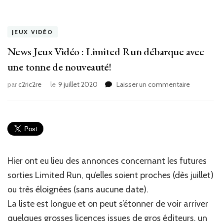
JEUX VIDÉO
News Jeux Vidéo : Limited Run débarque avec
une tonne de nouveauté!
sur
par
c2ric2re
le
9 juillet 2020
Laisser un commentaire
News
Jeux
Vidéo
:
Limited
Run
débarque
Hier ont eu lieu des annonces concernant les futures
avec
sorties Limited Run, qu’elles soient proches (dès juillet)
une
tonne
ou très éloignées (sans aucune date).
de
La liste est longue et on peut s’étonner de voir arriver
nouveauté
quelques grosses licences issues de gros éditeurs, un