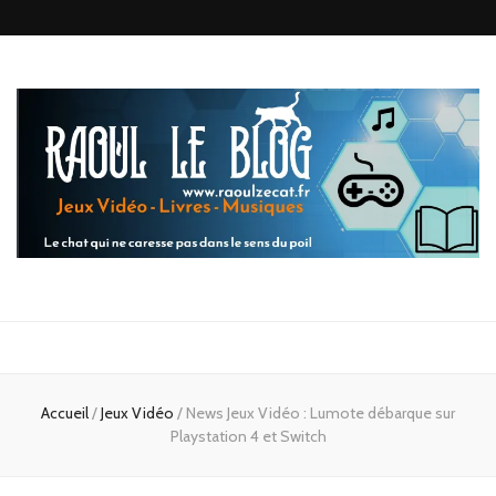
Raoul le
Le chat qui ne caresse pas dans le sens du poil
blog
Accueil
/
Jeux Vidéo
/
News Jeux Vidéo : Lumote débarque sur
Playstation 4 et Switch