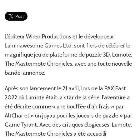
Jeux
Vidéo
:
Lumo
débar
sur
‎L’éditeur Wired Productions et le développeur
Playst
Luminawesome Games Ltd. sont fiers de célébrer le
4
et
magnifique jeu de plateforme de puzzle 3D, ‎‎Lumote:
Switc
The Mastermote Chronicles‎‎, avec une toute nouvelle
bande-annonce.
Après son lancement le 21 avril, lors de la PAX East
2022 où Lumote était la star de la série, l’aventure a
été décrite comme ‎‎« une bouffée d’air frais »‎‎ par
AltChar et « ‎‎un joyau pour les joueurs de puzzle‎‎ » par
Game Tyrant. Avec des critiques élogieuses, Lumote:
The Mastermote Chronicles a été accueilli