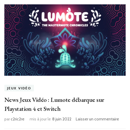
JEUX VIDÉO
News Jeux Vidéo : Lumote débarque sur
Playstation 4 et Switch
sur
par
c2ric2re
mis à jour le
8 juin 2022
Laisser un commentaire
News