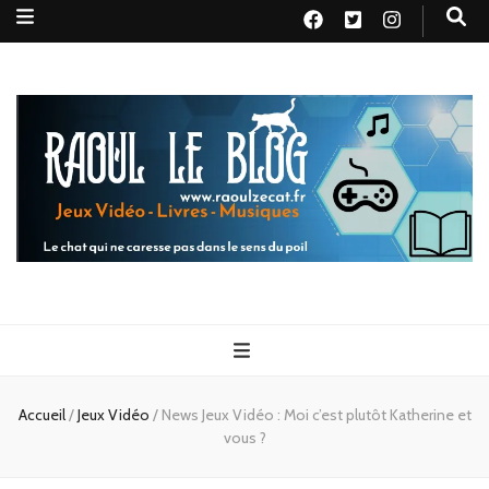
Raoul le
Le chat qui ne caresse pas dans le sens du poil
blog
Accueil
/
Jeux Vidéo
/
News Jeux Vidéo : Moi c’est plutôt Katherine et
vous ?