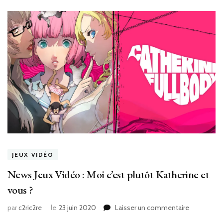
JEUX VIDÉO
News Jeux Vidéo : Moi c’est plutôt Katherine et
vous ?
sur
par
c2ric2re
le
23 juin 2020
Laisser un commentaire
News