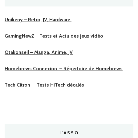
Unikeny – Retro, JV, Hardware
GamingNewZ – Tests et Actu des jeux vidéo
Otakonseil – Manga, Anime, JV
Homebrews Connexion – Répertoire de Homebrews
Tech Citron – Tests HiTech décalés
L’ASSO