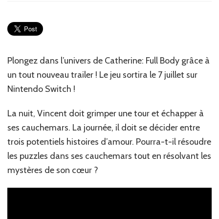
Jeux
Vidéo
:
Moi
c’est
plutôt
Plongez dans l’univers de Catherine: Full Body grâce à
Katherine
un tout nouveau trailer ! Le jeu sortira le 7 juillet sur
et
vous
Nintendo Switch !
?
La nuit, Vincent doit grimper une tour et échapper à
ses cauchemars. La journée, il doit se décider entre
trois potentiels histoires d’amour. Pourra-t-il résoudre
les puzzles dans ses cauchemars tout en résolvant les
mystères de son cœur ?