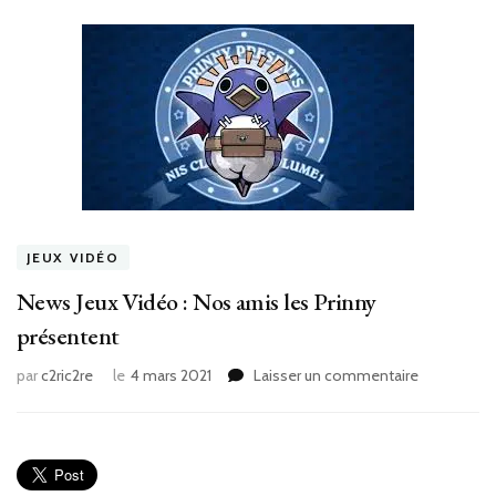
JEUX VIDÉO
News Jeux Vidéo : Nos amis les Prinny
présentent
sur
par
c2ric2re
le
4 mars 2021
Laisser un commentaire
News
Jeux
Vidéo
:
Nos