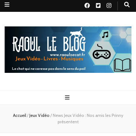
Raoul le
Le chat qui ne caresse pas dans le sens du poil
blog
Accueil
/
Jeux Vidéo
/
News Jeux Vidéo : Nos amis les Prinny
présentent