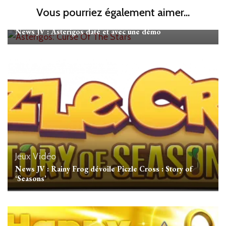
Vous pourriez également aimer...
Jeux Vidéo
News JV : Asterigos daté et avec une démo
Jeux Vidéo
News JV : Rainy Frog dévoile Piczle Cross : Story of
‘Seasons’