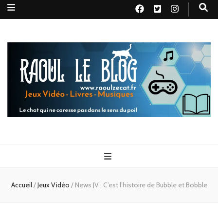
Raoul le
Le chat qui ne caresse pas dans le sens du poil
blog
Accueil
/
Jeux Vidéo
/
News JV : C’est l’histoire de Bubble et Bobble