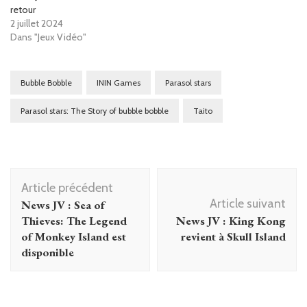
retour
2 juillet 2024
Dans "Jeux Vidéo"
Bubble Bobble
ININ Games
Parasol stars
Parasol stars: The Story of bubble bobble
Taito
Navigation
Article précédent
d'article
Article suivant
News JV : Sea of
Thieves: The Legend
News JV : King Kong
of Monkey Island est
revient à Skull Island
disponible