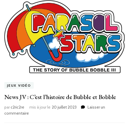
JEUX VIDÉO
News JV : C’est l’histoire de Bubble et Bobble
par
c2ric2re
mis à jour le
20 juillet 2023
Laisser un
sur
commentaire
News
JV