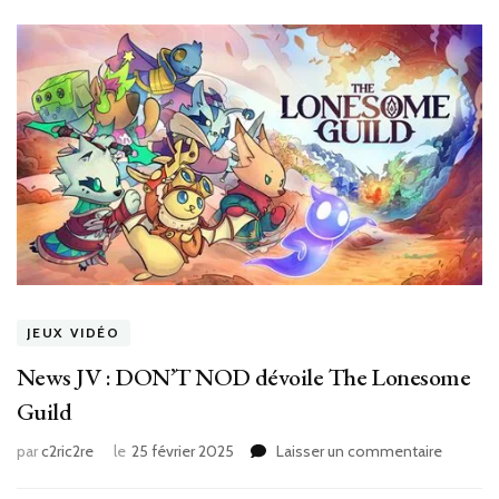
JEUX VIDÉO
News JV : DON’T NOD dévoile The Lonesome
Guild
sur
par
c2ric2re
le
25 février 2025
Laisser un commentaire
News
JV