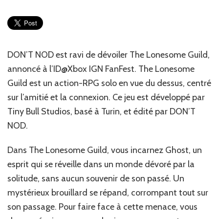
:
DON’T
NOD
dévoile
The
DON’T NOD est ravi de dévoiler The Lonesome Guild,
Loneso
annoncé à l’ID@Xbox IGN FanFest. The Lonesome
Guild
Guild est un action-RPG solo en vue du dessus, centré
sur l’amitié et la connexion. Ce jeu est développé par
Tiny Bull Studios, basé à Turin, et édité par DON’T
NOD.
Dans The Lonesome Guild, vous incarnez Ghost, un
esprit qui se réveille dans un monde dévoré par la
solitude, sans aucun souvenir de son passé. Un
mystérieux brouillard se répand, corrompant tout sur
son passage. Pour faire face à cette menace, vous