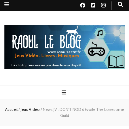
Raoul le
Le chat qui ne caresse pas dans le sens du poil
blog
Accueil
/
Jeux Vidéo
/
News JV : DON’T NOD dévoile The Lonesome
Guild