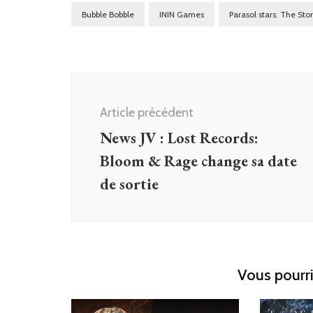
Bubble Bobble
ININ Games
Parasol stars: The Sto
Navigation
d'article
Article précédent
News JV : Lost Records:
Bloom & Rage change sa date
de sortie
Vous pourri