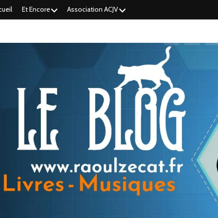
cueil
Et Encore
Association ACJV