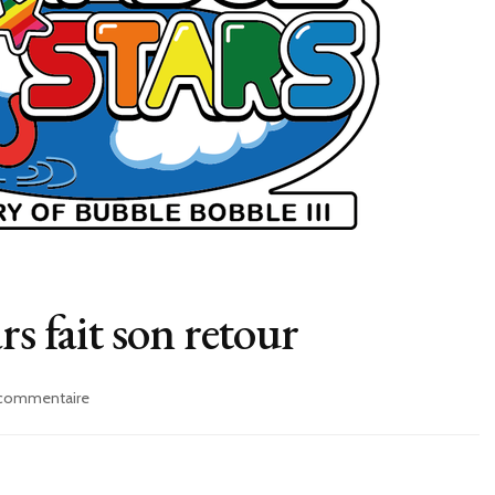
rs fait son retour
sur
 commentaire
News
JV
:
Parasol