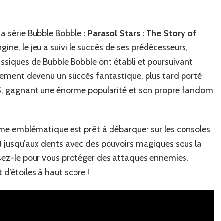
Stars
fait
son
sa série Bubble Bobble
: Parasol Stars : The Story of
retour
Engine, le jeu a suivi le succès de ses prédécesseurs,
assiques de Bubble Bobble ont établi et poursuivant
rapidement devenu un succès fantastique, plus tard porté
, gagnant une énorme popularité et son propre fandom
orme emblématique est prêt à débarquer sur les consoles
 jusqu’aux dents avec des pouvoirs magiques sous la
isez-le pour vous protéger des attaques ennemies,
d’étoiles à haut score !