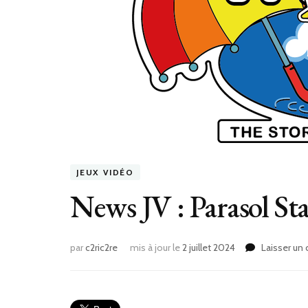
JEUX VIDÉO
News JV : Parasol Sta
par
c2ric2re
mis à jour le
2 juillet 2024
Laisser un