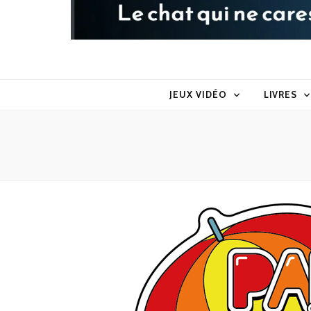
Raoul le 
Le chat qui ne caresse pas dans le sens du poil
JEUX VIDÉO
LIVRES