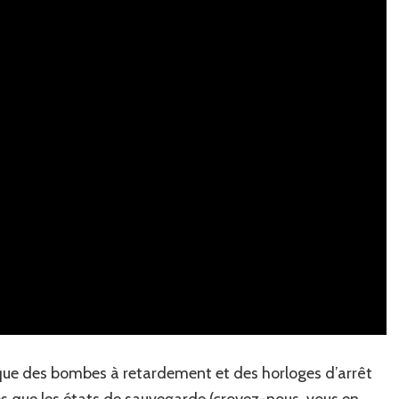
 que des bombes à retardement et des horloges d’arrêt
les que les états de sauvegarde (croyez-nous, vous en