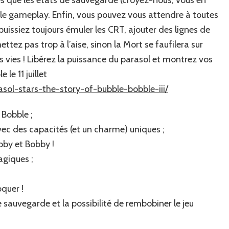
r le gameplay. Enfin, vous pouvez vous attendre à toutes
puissiez toujours émuler les CRT, ajouter des lignes de
tez pas trop à l’aise, sinon la Mort se faufilera sur
es vies ! Libérez la puissance du parasol et montrez vos
le 11 juillet
ol-stars-the-story-of-bubble-bobble-iii
/
 Bobble ;
c des capacités (et un charme) uniques ;
bby et Bobby !
agiques ;
quer !
de sauvegarde et la possibilité de rembobiner le jeu