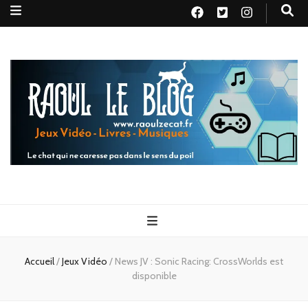
Raoul le
Le chat qui ne caresse pas dans le sens du poil
blog
Accueil
/
Jeux Vidéo
/
News JV : Sonic Racing: CrossWorlds est
disponible