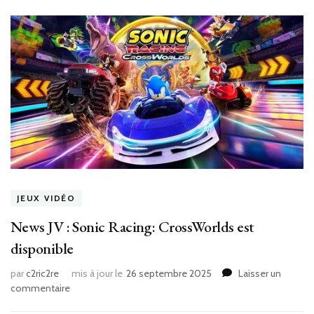
JEUX VIDÉO
News JV : Sonic Racing: CrossWorlds est
disponible
par
c2ric2re
mis à jour le
26 septembre 2025
Laisser un
sur
commentaire
News