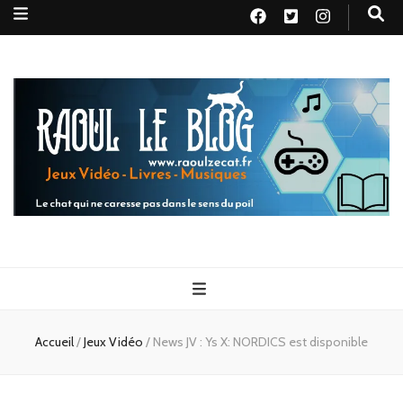
Raoul le
Le chat qui ne caresse pas dans le sens du poil
blog
Accueil
/
Jeux Vidéo
/
News JV : Ys X: NORDICS est disponible