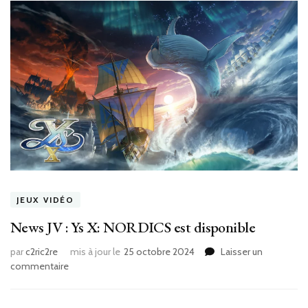
JEUX VIDÉO
News JV : Ys X: NORDICS est disponible
par
c2ric2re
mis à jour le
25 octobre 2024
Laisser un
sur
commentaire
News
JV