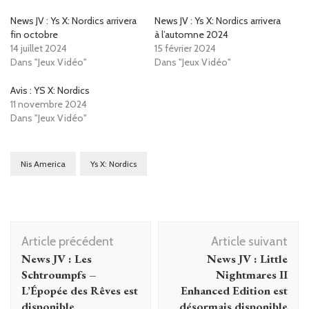
News JV : Ys X: Nordics arrivera
News JV : Ys X: Nordics arrivera
fin octobre
à l’automne 2024
14 juillet 2024
15 février 2024
Dans "Jeux Vidéo"
Dans "Jeux Vidéo"
Avis : YS X: Nordics
11 novembre 2024
Dans "Jeux Vidéo"
Nis America
Ys X: Nordics
Navigation
Article précédent
Article suivant
d'article
News JV : Les
News JV : Little
Schtroumpfs –
Nightmares II
L’Épopée des Rêves est
Enhanced Edition est
disponible
désormais disponible