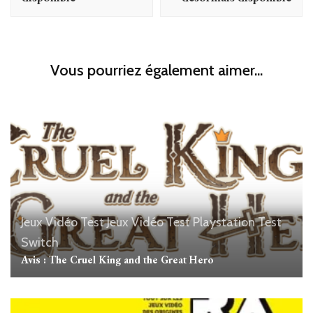
Vous pourriez également aimer...
Jeux Vidéo
Test Jeux Vidéo
Test Playstation
Test
Switch
Avis : The Cruel King and the Great Hero