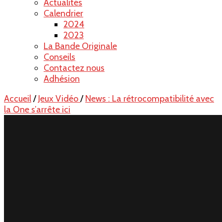
Actualités
Calendrier
2024
2023
La Bande Originale
Conseils
Contactez nous
Adhésion
Accueil
/
Jeux Vidéo
/
News : La rétrocompatibilité avec
la One s’arrête ici