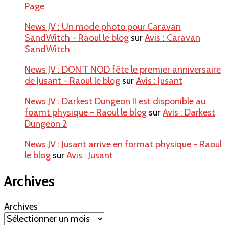
Page
News JV : Un mode photo pour Caravan
SandWitch - Raoul le blog
sur
Avis : Caravan
SandWitch
News JV : DON'T NOD fête le premier anniversaire
de Jusant - Raoul le blog
sur
Avis : Jusant
News JV : Darkest Dungeon II est disponible au
foamt physique - Raoul le blog
sur
Avis : Darkest
Dungeon 2
News JV : Jusant arrive en format physique - Raoul
le blog
sur
Avis : Jusant
Archives
Archives