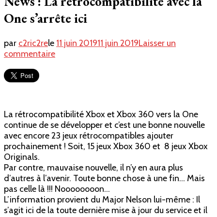
News : La rétrocompatibilité avec la
One s’arrête ici
par
c2ric2re
le
11 juin 2019
11 juin 2019
Laisser un
sur
commentaire
News
:
La
rétrocompatibilité
avec
La rétrocompatibilité Xbox et Xbox 360 vers la One
la
continue de se développer et c’est une bonne nouvelle
One
avec encore 23 jeux rétrocompatibles ajouter
s’arrête
prochainement ! Soit, 15 jeux Xbox 360 et 8 jeux Xbox
ici
Originals.
Par contre, mauvaise nouvelle, il n’y en aura plus
d’autres à l’avenir. Toute bonne chose à une fin… Mais
pas celle là !!! Noooooooon…
L’information provient du Major Nelson lui-même : Il
s’agit ici de la toute dernière mise à jour du service et il