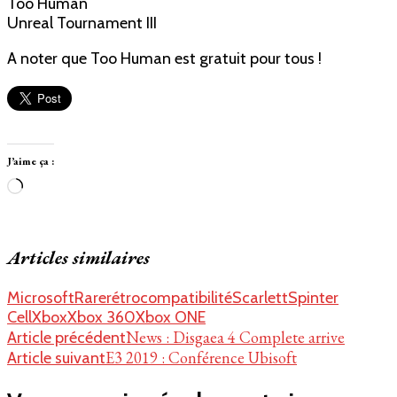
Too Human
Unreal Tournament III
A noter que Too Human est gratuit pour tous !
J’aime ça :
Chargement…
Articles similaires
Microsoft
Rare
rétrocompatibilité
Scarlett
Spinter
Cell
Xbox
Xbox 360
Xbox ONE
Navigation
News : Disgaea 4 Complete arrive
Article précédent
E3 2019 : Conférence Ubisoft
Article suivant
d'article