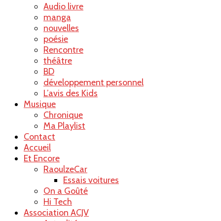
Audio livre
manga
nouvelles
poésie
Rencontre
théâtre
BD
développement personnel
L’avis des Kids
Musique
Chronique
Ma Playlist
Contact
Accueil
Et Encore
RaoulzeCar
Essais voitures
On a Goûté
Hi Tech
Association ACJV