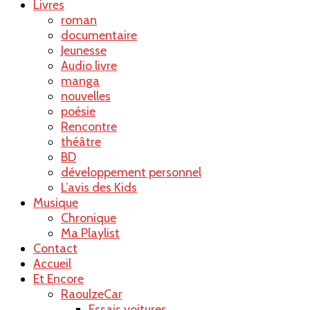
Livres
roman
documentaire
Jeunesse
Audio livre
manga
nouvelles
poésie
Rencontre
théâtre
BD
développement personnel
L’avis des Kids
Musique
Chronique
Ma Playlist
Contact
Accueil
Et Encore
RaoulzeCar
Essais voitures