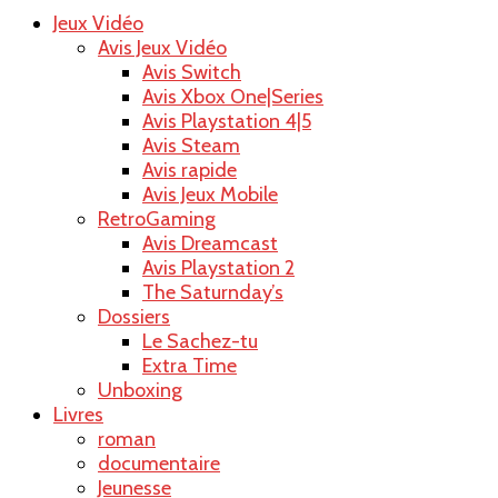
Jeux Vidéo
Raoul le
Avis Jeux Vidéo
Avis Switch
Avis Xbox One|Series
Avis Playstation 4|5
Avis Steam
blog
Avis rapide
Avis Jeux Mobile
RetroGaming
Avis Dreamcast
Avis Playstation 2
The Saturnday’s
Dossiers
Le Sachez-tu
Extra Time
Unboxing
Livres
roman
documentaire
Jeunesse