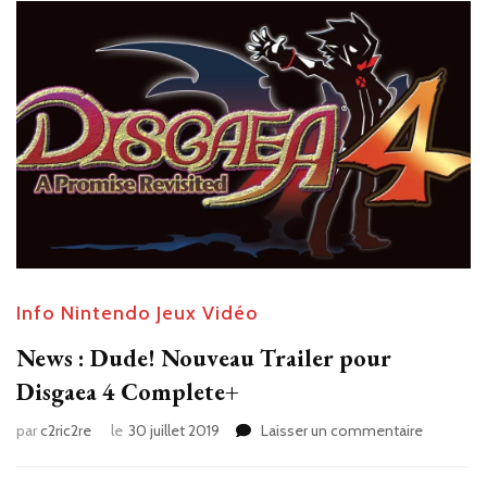
Info Nintendo
Jeux Vidéo
News : Dude! Nouveau Trailer pour
Disgaea 4 Complete+
sur
par
c2ric2re
le
30 juillet 2019
Laisser un commentaire
News
: