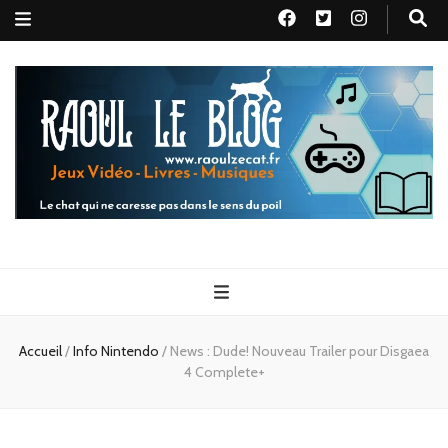
Raoul le
Le chat qui ne caresse pas dans le sens du poil
blog
Accueil
/
Info Nintendo
/
News : Dude! Nouveau Trailer pour Disgaea
4 Complete+