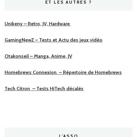
ET LES AUTRES ?
Unikeny – Retro, JV, Hardware
GamingNewZ – Tests et Actu des jeux vidéo
Otakonseil – Manga, Anime, JV
Homebrews Connexion – Répertoire de Homebrews
Tech Citron – Tests HiTech décalés
L’ASSO