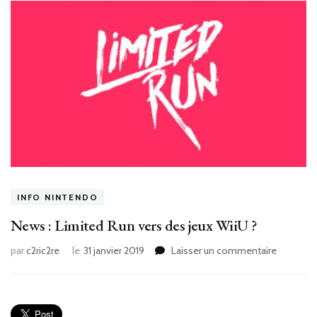
INFO NINTENDO
News : Limited Run vers des jeux WiiU ?
sur
par
c2ric2re
le
31 janvier 2019
Laisser un commentaire
News
:
Limited
Run