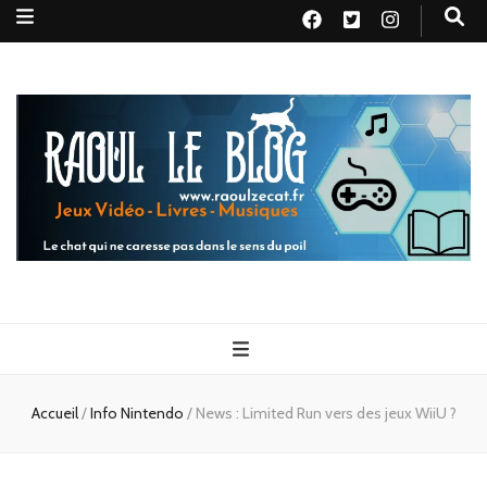
Raoul le
Le chat qui ne caresse pas dans le sens du poil
blog
Accueil
/
Info Nintendo
/
News : Limited Run vers des jeux WiiU ?