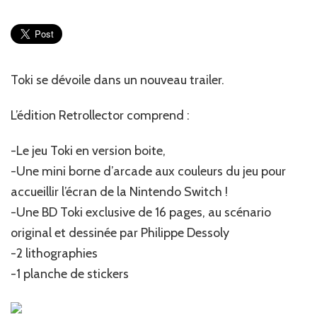
Toki,
un
nouvea
trailer
avant
Toki se dévoile dans un nouveau trailer.
le
lancem
L’édition Retrollector comprend :
-Le jeu Toki en version boite,
-Une mini borne d’arcade aux couleurs du jeu pour
accueillir l’écran de la Nintendo Switch !
-Une BD Toki exclusive de 16 pages, au scénario
original et dessinée par Philippe Dessoly
-2 lithographies
-1 planche de stickers