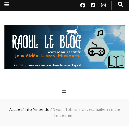
Raoul le
Le chat qui ne caresse pas dans le sens du poil
blog
Accueil
/
Info Nintendo
/
News : Toki, un nouveau trailer avant le
lancement.