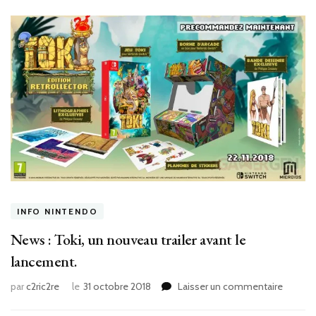
INFO NINTENDO
News : Toki, un nouveau trailer avant le
lancement.
sur
par
c2ric2re
le
31 octobre 2018
Laisser un commentaire
News
: