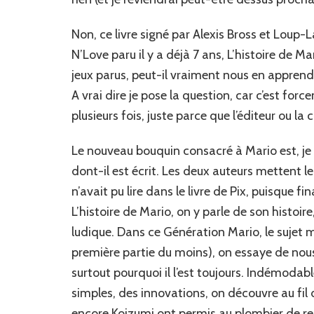
Non, ce livre signé par Alexis Bross et Loup-
N’Love paru il y a déjà 7 ans, L’histoire de M
jeux parus, peut-il vraiment nous en apprend
A vrai dire je pose la question, car c’est f
plusieurs fois, juste parce que l’éditeur ou la
Le nouveau bouquin consacré à Mario est, je v
dont-il est écrit. Les deux auteurs mettent l
n’avait pu lire dans le livre de Pix, puisque 
L’histoire de Mario, on y parle de son histoir
ludique. Dans ce Génération Mario, le sujet
première partie du moins), on essaye de nou
surtout pourquoi il l’est toujours. Indémodab
simples, des innovations, on découvre au f
encore Koizumi ont permis au plombier de res