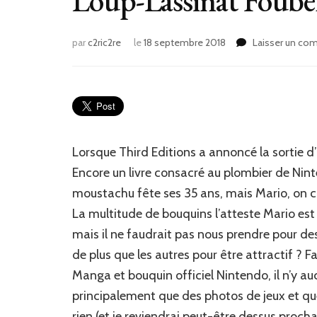
Loup-Lassinat Foube
par
c2ric2re
le
18 septembre 2018
Laisser un co
Lorsque Third Editions a annoncé la sortie d’
Encore un livre consacré au plombier de Ninte
moustachu fête ses 35 ans, mais Mario, on
La multitude de bouquins l’atteste Mario est l
mais il ne faudrait pas nous prendre pour des
de plus que les autres pour être attractif ? 
Manga et bouquin officiel Nintendo, il n’y a
principalement que des photos de jeux et quel
rien (et je reviendrai peut-être dessus proch