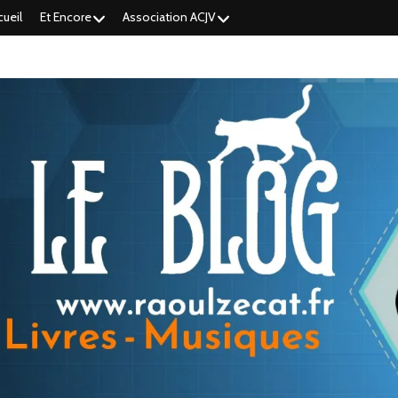
cueil
Et Encore
Association ACJV