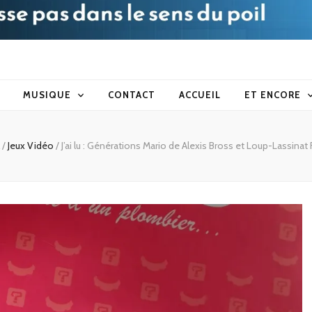
blog
MUSIQUE
CONTACT
ACCUEIL
ET ENCORE
/
Jeux Vidéo
/
J’ai lu : Générations Mario de Alexis Bross et Loup-Lassinat