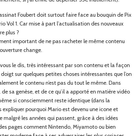
Lassinat Foubert doit surtout faire face au bouquin de Pix
ario Vol 1. Car mise à part l’actualisation des nouveaux
re plus ?
orcement important de ne pas racheter le même contenu
 couverture change.
ous le dis, très intéressant par son contenu et la façon
e doigt sur quelques petites choses intéressantes que l’on
finalement le contenu n’est pas du tout le même. Dans
e, de sa genèse, et de ce qu’il a apporté en matière vidéo
 même si consciemment reste identique (dans la
s expliquer pourquoi Mario est devenu une icone et
le malgré les années qui passent, grâce à des idées
il des pages comment Nintendo, Miyamoto ou bien
ter moderne face à ses adversaires les plus coriaces.