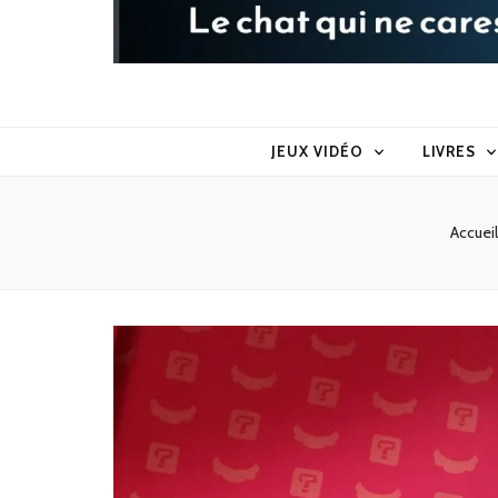
Raoul le 
Le chat qui ne caresse pas dans le sens du poil
JEUX VIDÉO
LIVRES
Accueil