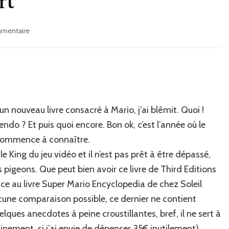
rt
sur
mmentaire
J’ai
lu
:
Générations
Mario
de
Alexis
un nouveau livre consacré à Mario, j’ai blêmit. Quoi !
Bross
ndo ? Et puis quoi encore. Bon ok, c’est l’année où le
et
Loup-
 commence à connaître.
Lassinat
e King du jeu vidéo et il n’est pas prêt à être dépassé,
Foubert
 pigeons. Que peut bien avoir ce livre de Third Editions
Face au livre Super Mario Encyclopedia de chez Soleil
ucune comparaison possible, ce dernier ne contient
ques anecdotes à peine croustillantes, bref, il ne sert à
ainement, si j’ai envie de dépenser 35€ inutilement).