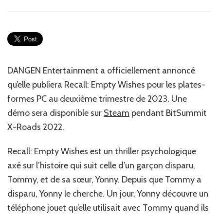
News
JV
:
Recall:
Empty
Wishes:
un
DANGEN Entertainment a officiellement annoncé
thriller
qu’elle publiera ‎‎Recall: Empty Wishes‎‎ pour les plates-
psychologique
formes PC au deuxième trimestre de 2023. Une
démo sera disponible sur ‎‎
Steam‎‎
pendant BitSummit
X-Roads 2022.‎
‎Recall: Empty Wishes est un thriller psychologique
axé sur l’histoire qui suit celle d’un garçon disparu,
Tommy, et de sa sœur, Yonny. Depuis que Tommy a
disparu, Yonny le cherche. Un jour, Yonny découvre un
téléphone jouet qu’elle utilisait avec Tommy quand ils