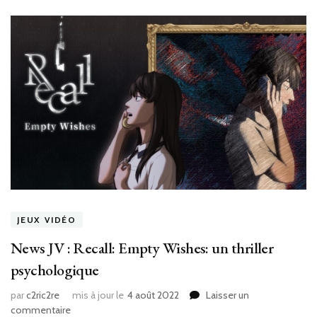
JEUX VIDÉO
News JV : Recall: Empty Wishes: un thriller
psychologique
par
c2ric2re
mis à jour le
4 août 2022
Laisser un
sur
commentaire