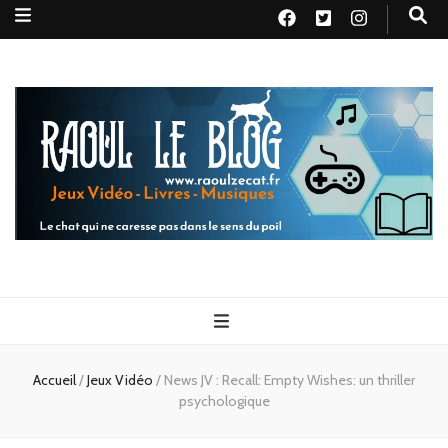
Raoul le
Le chat qui ne caresse pas dans le sens du poil
blog
Accueil
/
Jeux Vidéo
/
News JV : Recall: Empty Wishes: un thriller
psychologique