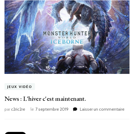
JEUX VIDÉO
News : L'hiver c'est maintenant.
sur
par
c2ric2re
le
7 septembre 2019
Laisser un commentaire
New
:
L'hive
c'est