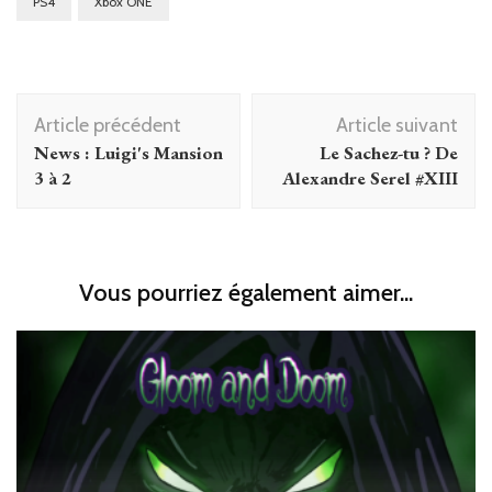
PS4
Xbox ONE
Navigation
Article précédent
Article suivant
d'article
News : Luigi's Mansion
Le Sachez-tu ? De
3 à 2
Alexandre Serel #XIII
Vous pourriez également aimer...