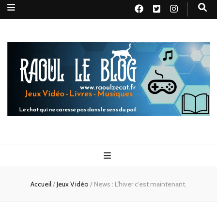
Raoul le
Le chat qui ne caresse pas dans le sens du poil
blog
Accueil
/
Jeux Vidéo
/
News : L'hiver c'est maintenant.