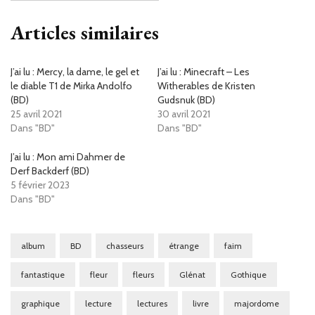
Articles similaires
J’ai lu : Mercy, la dame, le gel et
J’ai lu : Minecraft – Les
le diable T1 de Mirka Andolfo
Witherables de Kristen
(BD)
Gudsnuk (BD)
25 avril 2021
30 avril 2021
Dans "BD"
Dans "BD"
J’ai lu : Mon ami Dahmer de
Derf Backderf (BD)
5 février 2023
Dans "BD"
album
BD
chasseurs
étrange
faim
fantastique
fleur
fleurs
Glénat
Gothique
graphique
lecture
lectures
livre
majordome