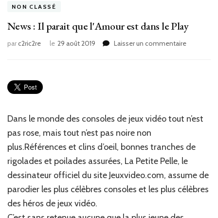
NON CLASSÉ
News : Il parait que l'Amour est dans le Play
sur
par
c2ric2re
le
29 août 2019
Laisser un commentaire
News
:
Il
parait
que
l'Amour
est
Dans le monde des consoles de jeux vidéo tout n’est
dans
pas rose, mais tout n’est pas noire non
le
Play
plus.
Références et clins d’oeil, bonnes tranches de
rigolades et poilades assurées, La Petite Pelle, le
dessinateur officiel du site Jeuxvideo.com, assume de
parodier les plus célèbres consoles et les plus célèbres
des héros de jeux vidéo.
C’est sans retenue aucune que la plus jeune des