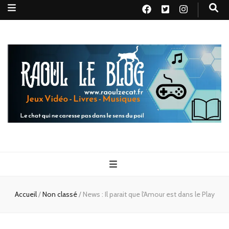
Raoul le
Le chat qui ne caresse pas dans le sens du poil
blog
Accueil
/
Non classé
/
News : Il parait que l'Amour est dans le Play