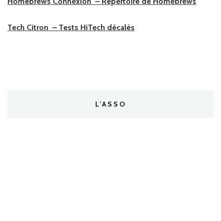
Homebrews Connexion – Répertoire de Homebrews
Tech Citron – Tests HiTech décalés
L’ASSO