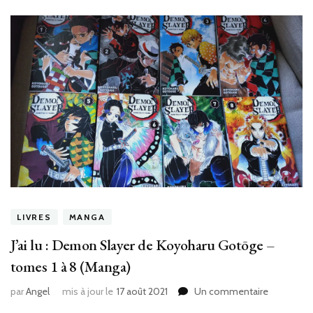
LIVRES
MANGA
J’ai lu : Demon Slayer de Koyoharu Gotōge –
tomes 1 à 8 (Manga)
sur
par
Angel
mis à jour le
17 août 2021
Un commentaire
J’ai