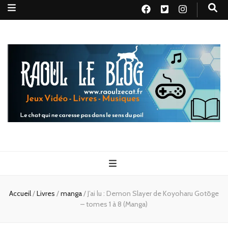
Raoul le
Le chat qui ne caresse pas dans le sens du poil
blog
Accueil
/
Livres
/
manga
/
J’ai lu : Demon Slayer de Koyoharu Gotōge
– tomes 1 à 8 (Manga)