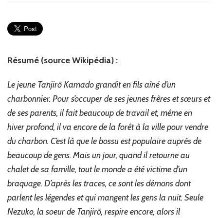
lu
:
Demon
Slayer
de
Koyoharu
Résumé (source Wikipédia) :
Gotōge
–
Le jeune Tanjirō Kamado grandit en fils aîné d’un
tomes
1
charbonnier. Pour s’occuper de ses jeunes frères et sœurs et
à
de ses parents, il fait beaucoup de travail et, même en
8
hiver profond, il va encore de la forêt à la ville pour vendre
(Manga)
du charbon. C’est là que le bossu est populaire auprès de
beaucoup de gens. Mais un jour, quand il retourne au
chalet de sa famille, tout le monde a été victime d’un
braquage. D’après les traces, ce sont les démons dont
parlent les légendes et qui mangent les gens la nuit. Seule
Nezuko, la soeur de Tanjirō, respire encore, alors il