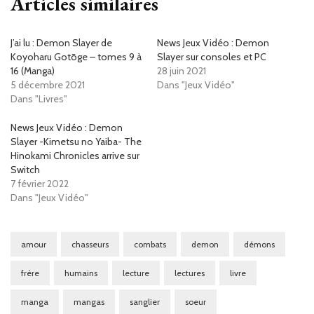
Articles similaires
J’ai lu : Demon Slayer de
News Jeux Vidéo : Demon
Koyoharu Gotōge – tomes 9 à
Slayer sur consoles et PC
16 (Manga)
28 juin 2021
5 décembre 2021
Dans "Jeux Vidéo"
Dans "Livres"
News Jeux Vidéo : Demon
Slayer -Kimetsu no Yaiba- The
Hinokami Chronicles arrive sur
Switch
7 février 2022
Dans "Jeux Vidéo"
amour
chasseurs
combats
demon
démons
frère
humains
lecture
lectures
livre
manga
mangas
sanglier
soeur